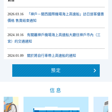
2026.03.16
「神戶－關西國際機場海上高速船」訪日旅客優惠
價格 售賣結束通知
2024.10.16
有關離神戶機場海上高速船大廳往神戶市內（三
宮）的交通通知
2024.01.09
關於將自行車帶上高速船的通知
2023.04.03
“神戶-關西國際機場海上高速船” 關於免票登機系
預定
統的“預訂方法”和“搭船方法”
信息
2023.03.08
「神戶-關西國際機場海上高速船」回復正常航班
的通知