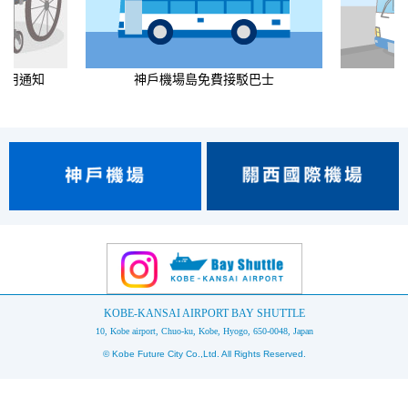
使用通知
神戶機場島免費接駁巴士
KOBE-KANSAI AIRPORT BAY SHUTTLE
10, Kobe airport, Chuo-ku, Kobe, Hyogo, 650-0048, Japan
© Kobe Future City Co.,Ltd. All Rights Reserved.